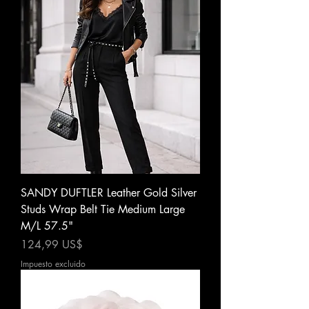
SANDY DUFTLER Leather Gold Silver
Studs Wrap Belt Tie Medium Large
M/L 57.5"
Precio
124,99 US$
Impuesto excluido