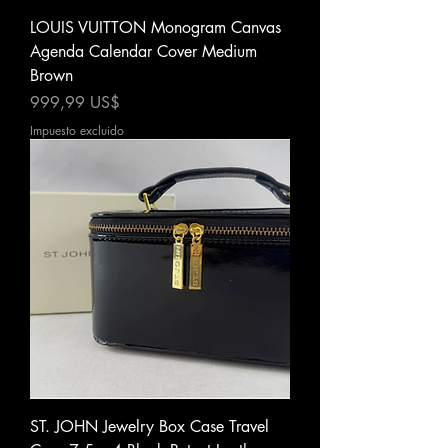
LOUIS VUITTON Monogram Canvas
Agenda Calendar Cover Medium
Brown
Precio
999,99 US$
Impuesto excluido
ST. JOHN Jewelry Box Case Travel