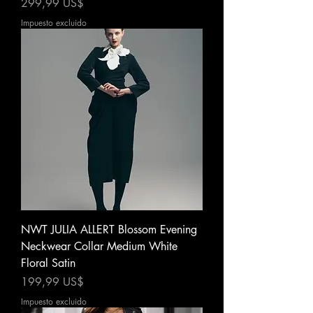
Precio
299,99 US$
Impuesto excluido
NWT JULIA ALLERT Blossom Evening
Neckwear Collar Medium White
Floral Satin
Precio
199,99 US$
Impuesto excluido