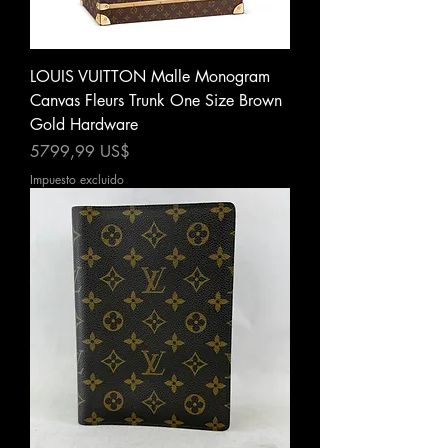
LOUIS VUITTON Malle Monogram
Canvas Fleurs Trunk One Size Brown
Gold Hardware
Precio
5799,99 US$
Impuesto excluido