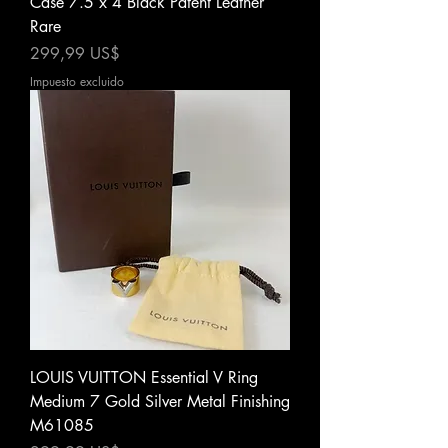
Case 7.5 x 4 Black Patent Leather
Rare
Precio
299,99 US$
Impuesto excluido
LOUIS VUITTON Essential V Ring
Medium 7 Gold Silver Metal Finishing
M61085