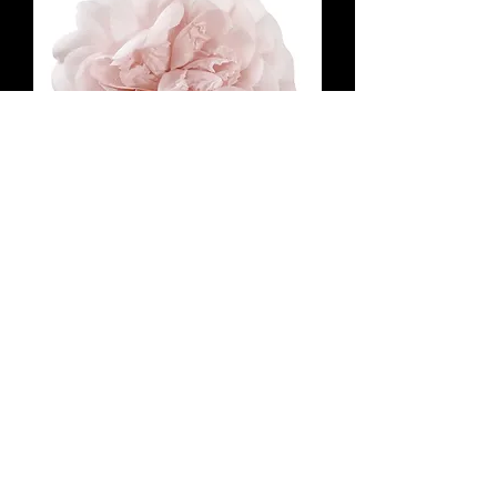
CHANEL Silk Camellia Flower Pin
Brooch Light Pink Signed Classic
RARE
Agotado