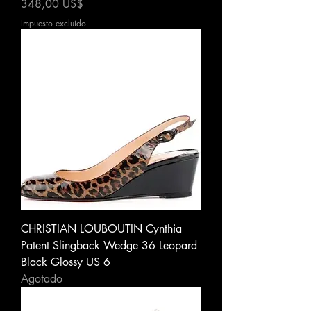
Precio
348,00 US$
Impuesto excluido
CHRISTIAN LOUBOUTIN Cynthia
Patent Slingback Wedge 36 Leopard
Black Glossy US 6
Agotado