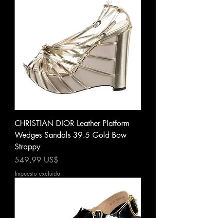
CHRISTIAN DIOR Leather Platform
Wedges Sandals 39.5 Gold Bow
Strappy
Precio
549,99 US$
Impuesto excluido