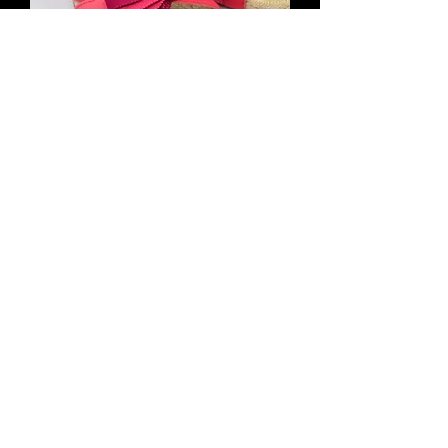
SALVATORE FERRAGAMO Grisson
Leather Jute Espadrille Wedges 8 Pink
Bow Sandals
Agotado