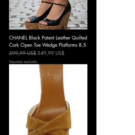
CHANEL Black Patent Leather Quilted
Cork Open Toe Wedge Platforms 8.5
Precio
Precio de oferta
599,99 US$
549,99 US$
Impuesto excluido