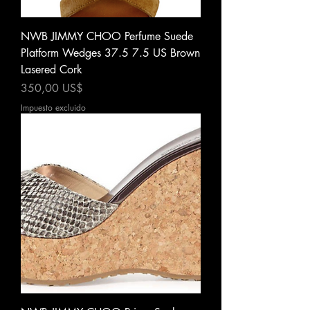
NWB JIMMY CHOO Perfume Suede
Platform Wedges 37.5 7.5 US Brown
Lasered Cork
Precio
350,00 US$
Impuesto excluido