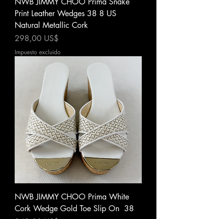
NWB JIMMY CHOO Prima Snake
Print Leather Wedges 38 8 US
Natural Metallic Cork
Precio
298,00 US$
Impuesto excluido
NWB JIMMY CHOO Prima White
Cork Wedge Gold Toe Slip On 38