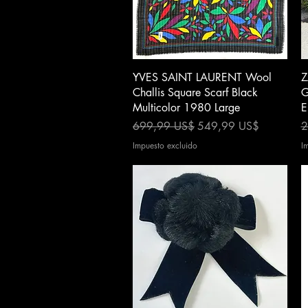
Vista rápida
YVES SAINT LAURENT Wool
Z
Challis Square Scarf Black
G
Multicolor 1980 Large
E
Precio
Precio de oferta
P
699,99 US$
549,99 US$
2
Impuesto excluido
I