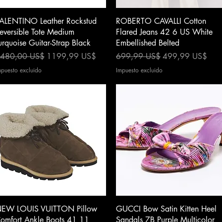
Vista rápida
Vista rápida
ALENTINO Leather Rockstud
ROBERTO CAVALLI Cotton
eversible Tote Medium
Flared Jeans 42 6 US White
urquoise Guitar-Strap Black
Embellished Belted
recio
Precio de oferta
Precio
Precio de oferta
480,00 US$
1199,99 US$
699,99 US$
499,99 US$
mpuesto excluido
Impuesto excluido
Vista rápida
Vista rápida
EW LOUIS VUITTON Pillow
GUCCI Bow Satin Kitten Heel
omfort Ankle Boots 41 11
Sandals 7B Purple Multicolor