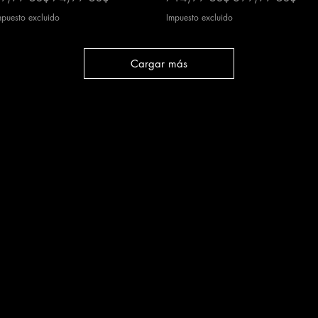
mpuesto excluido
Impuesto excluido
Cargar más
cy
|
Shipping
|
Authenticity
|
How to Consign
|
FAQ
|
Terms & Condition
Bellissima Consignment Boutique
2850 E. Coast Hwy
Corona del Mar, CA 92625