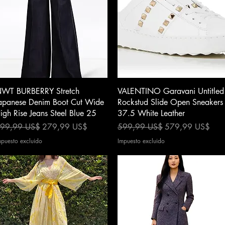
Vista rápida
Vista rápida
WT BURBERRY Stretch
VALENTINO Garavani Untitled
apanese Denim Boot Cut Wide
Rockstud Slide Open Sneakers
igh Rise Jeans Steel Blue 25
37.5 White Leather
recio
Precio de oferta
Precio
Precio de oferta
99,99 US$
279,99 US$
599,99 US$
579,99 US$
mpuesto excluido
Impuesto excluido