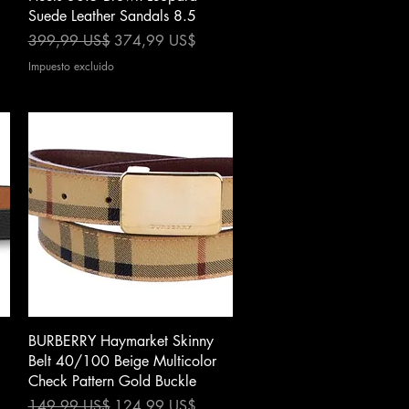
Suede Leather Sandals 8.5
Precio
Precio de oferta
399,99 US$
374,99 US$
Impuesto excluido
Vista rápida
BURBERRY Haymarket Skinny
Belt 40/100 Beige Multicolor
Check Pattern Gold Buckle
Precio
Precio de oferta
149,99 US$
124,99 US$