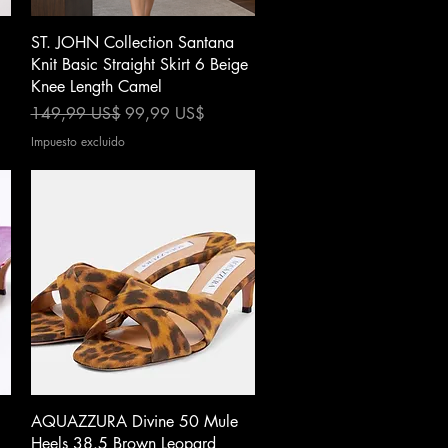
Vista rápida
ST. JOHN Collection Santana
Knit Basic Straight Skirt 6 Beige
Knee Length Camel
Precio
Precio de oferta
149,99 US$
99,99 US$
Impuesto excluido
Vista rápida
AQUAZZURA Divine 50 Mule
Heels 38.5 Brown Leopard