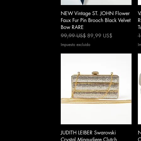
Vista rápida
NEW Vintage ST. JOHN Flower
V
Faux Fur Pin Brooch Black Velvet
R
Bow RARE
T
Precio
Precio de oferta
P
99,99 US$
89,99 US$
1
Impuesto excluido
I
Vista rápida
JUDITH LEIBER Swarovski
N
Crystal Minaudiere Clutch
C