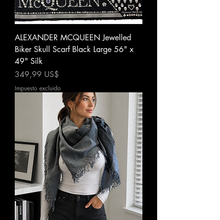
ALEXANDER MCQUEEN Jewelled
Biker Skull Scarf Black Large 56" x
49" Silk
Precio
349,99 US$
Impuesto excluido