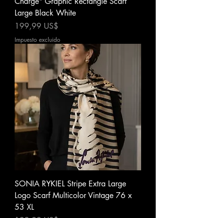
Charge" Graphic Rectangle Scarf
Large Black White
Precio
199,99 US$
Impuesto excluido
SONIA RYKIEL Stripe Extra Large
Logo Scarf Multicolor Vintage 76 x
53 XL