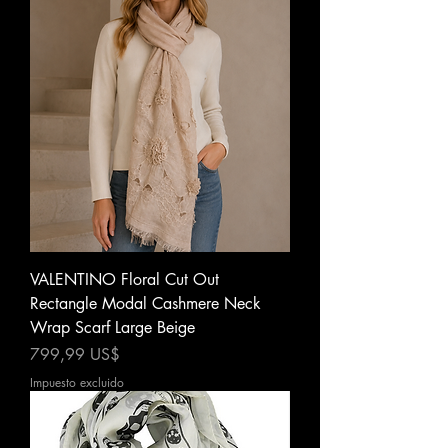
VALENTINO Floral Cut Out
Rectangle Modal Cashmere Neck
Wrap Scarf Large Beige
Precio
799,99 US$
Impuesto excluido