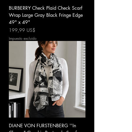
BURBERRY Check Plaid Check Scarf
Wrap Large Gray Black Fringe Edge
49" x 49"
Precio
199,99 US$
Impuesto excluido
DIANE VON FURSTENBERG ''In