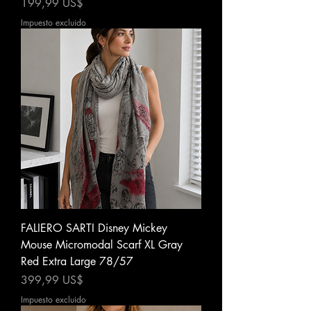
Precio
199,99 US$
Impuesto excluido
FALIERO SARTI Disney Mickey
Mouse Micromodal Scarf XL Gray
Red Extra Large 78/57
Precio
399,99 US$
Impuesto excluido