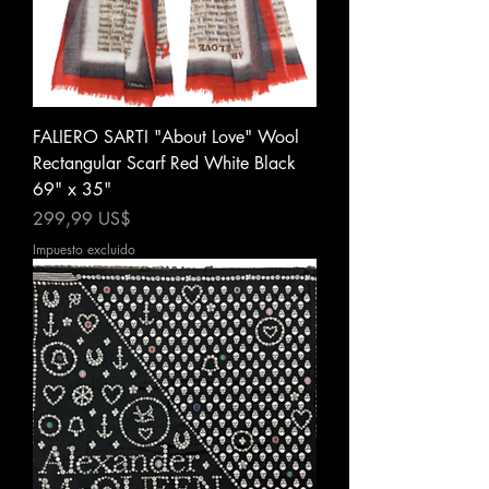
FALIERO SARTI "About Love" Wool
Rectangular Scarf Red White Black
69" x 35"
Precio
299,99 US$
Impuesto excluido