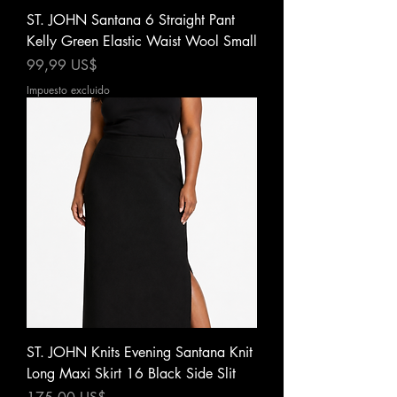
ST. JOHN Santana 6 Straight Pant
Kelly Green Elastic Waist Wool Small
Precio
99,99 US$
Impuesto excluido
ST. JOHN Knits Evening Santana Knit
Long Maxi Skirt 16 Black Side Slit
Precio