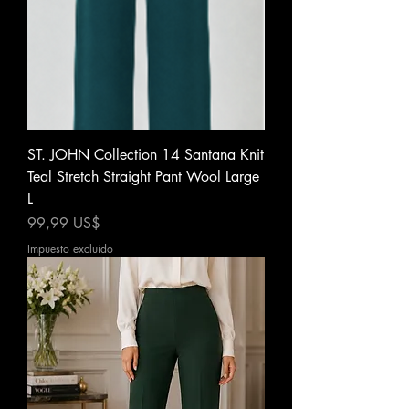
ST. JOHN Collection 14 Santana Knit
Teal Stretch Straight Pant Wool Large
L
Precio
99,99 US$
Impuesto excluido