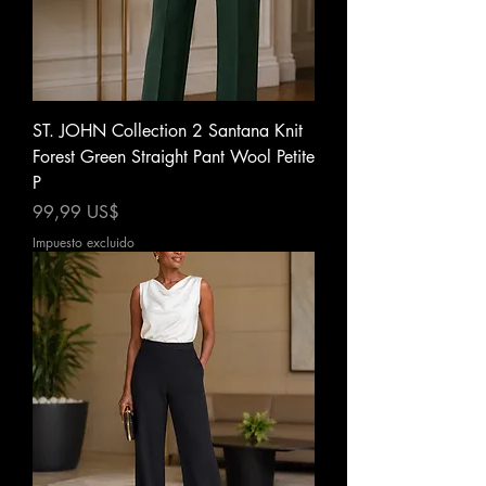
ST. JOHN Collection 2 Santana Knit
Forest Green Straight Pant Wool Petite
P
Precio
99,99 US$
Impuesto excluido