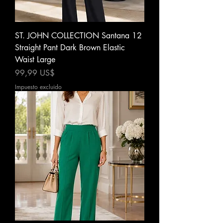
ST. JOHN COLLECTION Santana 12
Straight Pant Dark Brown Elastic
Waist Large
Precio
99,99 US$
Impuesto excluido