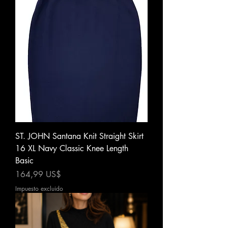
ST. JOHN Santana Knit Straight Skirt
16 XL Navy Classic Knee Length
Basic
Precio
164,99 US$
Impuesto excluido