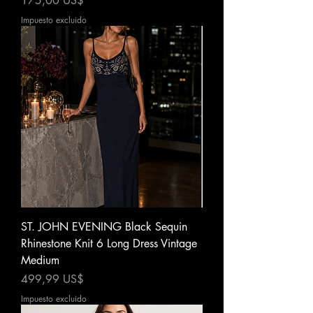
175,00 US$
Impuesto excluido
ST. JOHN EVENING Black Sequin
Rhinestone Knit 6 Long Dress Vintage
Medium
Precio
499,99 US$
Impuesto excluido