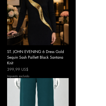
ST. JOHN EVENING 6 Dress Gold
Sequin Sash Paillett Black Santana
Knit
Precio
399,99 US$
Impuesto excluido