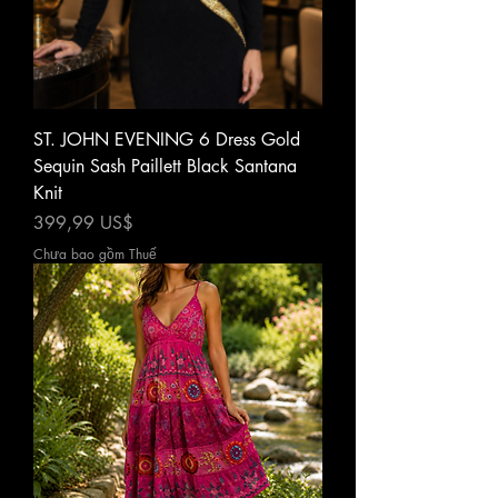
ST. JOHN EVENING 6 Dress Gold
Sequin Sash Paillett Black Santana
Knit
Giá
399,99 US$
Chưa bao gồm Thuế