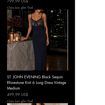
Giá
799,99 US$
Chưa bao gồm Thuế
ST. JOHN EVENING Black Sequin
Rhinestone Knit 6 Long Dress Vintage
Medium
Giá
499,99 US$
Chưa bao gồm Thuế