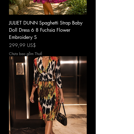
JULIET DUNN Spaghetti Strap Baby
Doll Dress 6 8 Fuchsia Flower
Embroidery S
Giá
299,99 US$
Chưa bao gồm Thuế