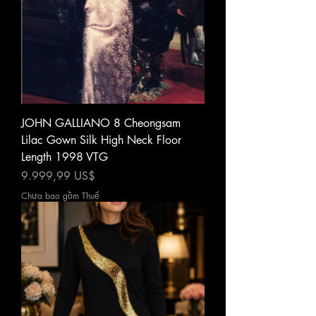
JOHN GALLIANO 8 Cheongsam
Lilac Gown Silk High Neck Floor
Length 1998 VTG
Giá
9.999,99 US$
Chưa bao gồm Thuế