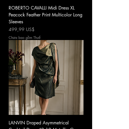
ROBERTO CAVALLI Midi Dress XL
Peacock Feather Print Multicolor Long
Sleeves
Giá
499,99 US$
Chưa bao gồm Thuế
LANVIN Draped Asymmetrical