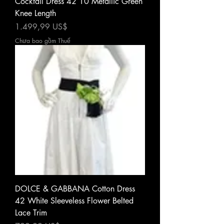
Cocktail Dress 42 10 Metallic Green
Knee Length
Giá
1.499,99 US$
Chưa bao gồm Thuế
DOLCE & GABBANA Cotton Dress
42 White Sleeveless Flower Belted
Lace Trim