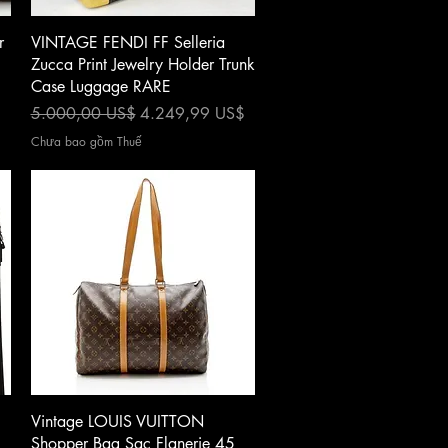
Xem nhanh
r
VINTAGE FENDI FF Selleria
Zucca Print Jewelry Holder Trunk
Case Luggage RARE
Giá thông thường
Giá bán rẻ
5.000,00 US$
4.249,99 US$
Chưa bao gồm Thuế
Xem nhanh
Vintage LOUIS VUITTON
Shopper Bag Sac Flanerie 45