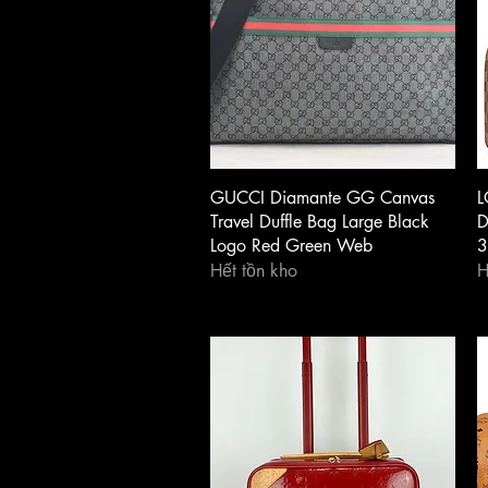
Xem nhanh
GUCCI Diamante GG Canvas
L
Travel Duffle Bag Large Black
D
Logo Red Green Web
3
Hết tồn kho
H