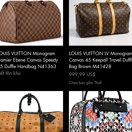
Xem nhanh
Xem nhanh
OUIS VUITTON Monogram
LOUIS VUITTON LV Monogra
amier Ebene Canvas Speedy
Canvas 45 Keepall Travel Duffl
5 Duffle Handbag N41363
Bag Brown M41428
ết tồn kho
Giá
999,99 US$
Chưa bao gồm Thuế