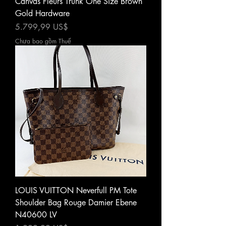
Canvas Fleurs Trunk One Size Brown
Gold Hardware
Giá
5.799,99 US$
Chưa bao gồm Thuế
LOUIS VUITTON Neverfull PM Tote
Shoulder Bag Rouge Damier Ebene
N40600 LV