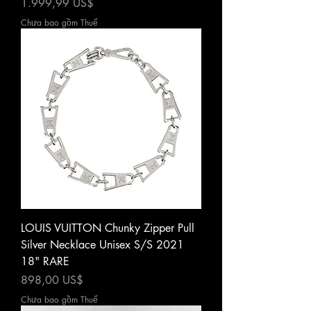
Giá
1.999,99 US$
Chưa bao gồm Thuế
LOUIS VUITTON Chunky Zipper Pull
Silver Necklace Unisex S/S 2021
18" RARE
Giá
898,00 US$
Chưa bao gồm Thuế