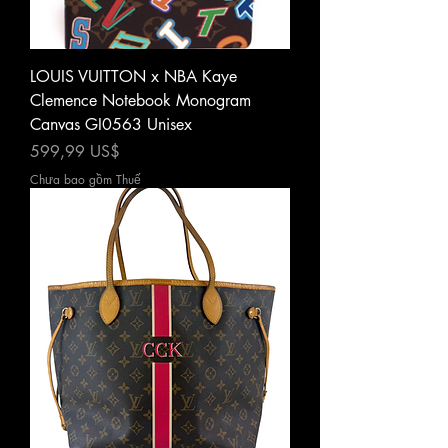
LOUIS VUITTON x NBA Kaye
Clemence Notebook Monogram
Canvas GI0563 Unisex
Giá
599,99 US$
Chưa bao gồm Thuế