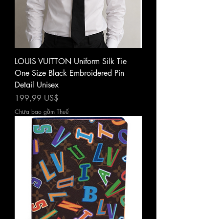
LOUIS VUITTON Uniform Silk Tie
One Size Black Embroidered Pin
Detail Unisex
Giá
199,99 US$
Chưa bao gồm Thuế