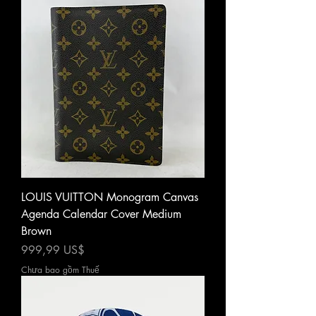
LOUIS VUITTON Monogram Canvas
Agenda Calendar Cover Medium
Brown
Giá
999,99 US$
Chưa bao gồm Thuế