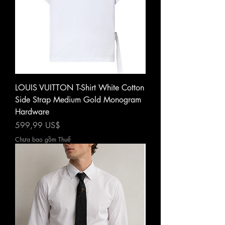
LOUIS VUITTON T-Shirt White Cotton
Side Strap Medium Gold Monogram
Hardware
Giá
599,99 US$
Chưa bao gồm Thuế