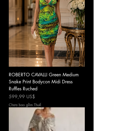
ROBERTO CAVALLI Green Medium
Snake Print Bodycon Midi Dress
Ruffles Ruched
Giá
599,99 US$
Chưa bao gồm Thuế