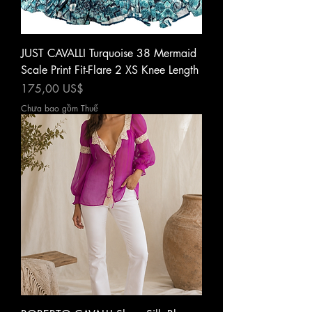
JUST CAVALLI Turquoise 38 Mermaid
Scale Print Fit-Flare 2 XS Knee Length
Giá
175,00 US$
Chưa bao gồm Thuế