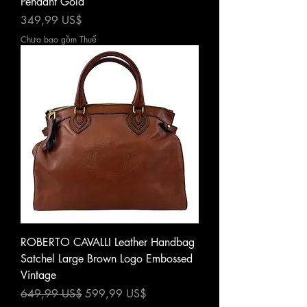
Pendant Gold
Giá
349,99 US$
Chưa bao gồm Thuế
ROBERTO CAVALLI Leather Handbag
Satchel Large Brown Logo Embossed
Vintage
Giá thông thường
Giá bán rẻ
649,99 US$
599,99 US$