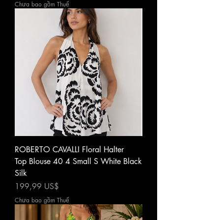
Chưa bao gồm Thuế
ROBERTO CAVALLI Floral Halter
Top Blouse 40 4 Small S White Black
Silk
Giá
199,99 US$
Chưa bao gồm Thuế