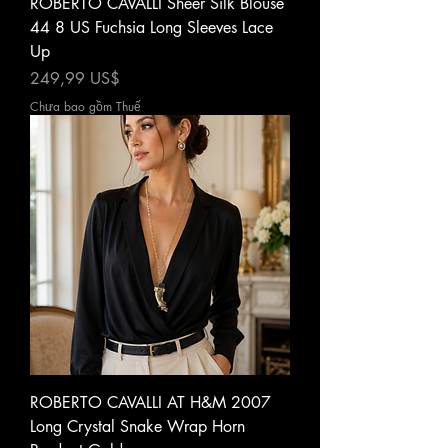
ROBERTO CAVALLI Sheer Silk Blouse
44 8 US Fuchsia Long Sleeves Lace
Up
Giá
249,99 US$
Chưa bao gồm Thuế
ROBERTO CAVALLI AT H&M 2007
Long Crystal Snake Wrap Horn