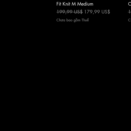
Fit Knit M Medium
C
Giá thông thường
Giá bán rẻ
G
199,99 US$
179,99 US$
1
Chưa bao gồm Thuế
C
About Us
|
Contact Us
|
Return Poli