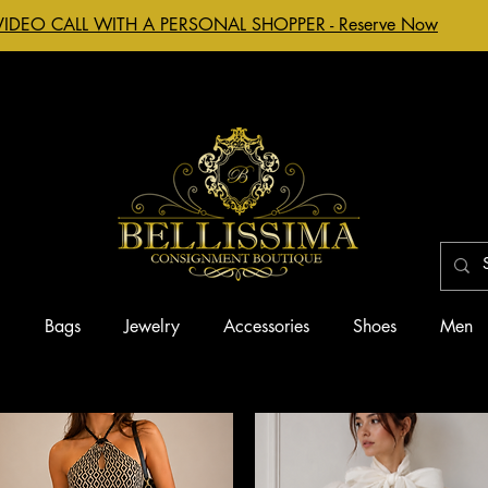
VIDEO CALL WITH A PERSONAL SHOPPER - Reserve Now
g
Bags
Jewelry
Accessories
Shoes
Men