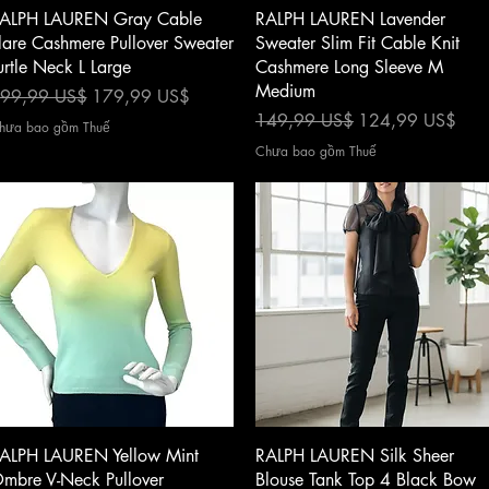
Xem nhanh
Xem nhanh
ALPH LAUREN Gray Cable
RALPH LAUREN Lavender
lare Cashmere Pullover Sweater
Sweater Slim Fit Cable Knit
urtle Neck L Large
Cashmere Long Sleeve M
Medium
iá thông thường
Giá bán rẻ
99,99 US$
179,99 US$
Giá thông thường
Giá bán rẻ
149,99 US$
124,99 US$
hưa bao gồm Thuế
Chưa bao gồm Thuế
Xem nhanh
Xem nhanh
ALPH LAUREN Yellow Mint
RALPH LAUREN Silk Sheer
mbre V-Neck Pullover
Blouse Tank Top 4 Black Bow