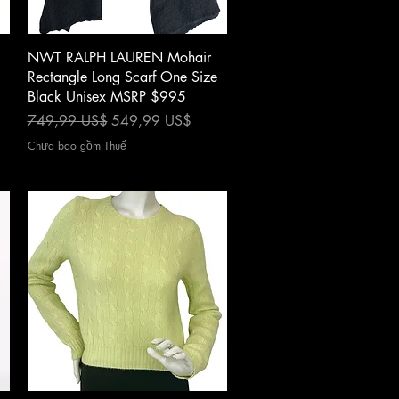
Xem nhanh
NWT RALPH LAUREN Mohair
Rectangle Long Scarf One Size
Black Unisex MSRP $995
Giá thông thường
Giá bán rẻ
749,99 US$
549,99 US$
Chưa bao gồm Thuế