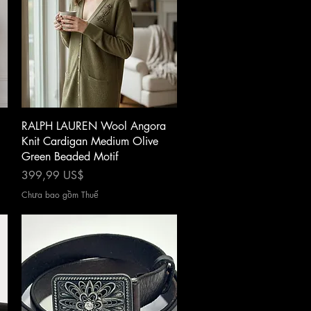
Xem nhanh
RALPH LAUREN Wool Angora
Knit Cardigan Medium Olive
Green Beaded Motif
Giá
399,99 US$
Chưa bao gồm Thuế