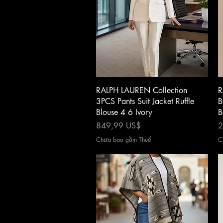
Xem nhanh
RALPH LAUREN Collection
R
3PCS Pants Suit Jacket Ruffle
B
Blouse 4 6 Ivory
B
Giá
G
849,99 US$
2
Chưa bao gồm Thuế
C