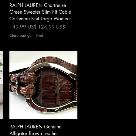
Xem nhanh
RALPH LAUREN Chartreuse
Green Sweater Slim Fit Cable
Cashmere Knit Large Womens
Giá thông thường
Giá bán rẻ
149,99 US$
124,99 US$
Chưa bao gồm Thuế
Xem nhanh
RALPH LAUREN Genuine
Alligator Brown Leather