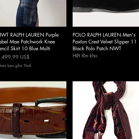
Xem nhanh
Xem nhanh
WT RALPH LAUREN Purple
POLO RALPH LAUREN Men's
abel Mae Patchwork Knee
Paxton Crest Velvet Slipper 11
encil Skirt 10 Blue Multi
Black Polo Patch NWT
Hết tồn kho
iá
.499,99 US$
hưa bao gồm Thuế