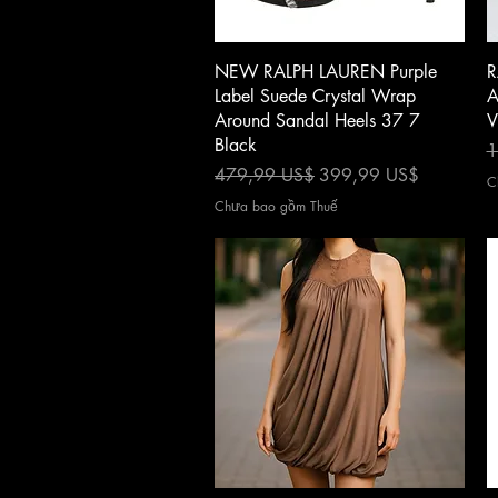
Xem nhanh
NEW RALPH LAUREN Purple
R
Label Suede Crystal Wrap
A
Around Sandal Heels 37 7
V
Black
G
1
Giá thông thường
Giá bán rẻ
479,99 US$
399,99 US$
C
Chưa bao gồm Thuế