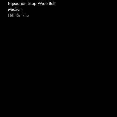
Equestrian Loop Wide Belt
Medium
Hết tồn kho
s
|
Privacy Notice
|
Newsletter