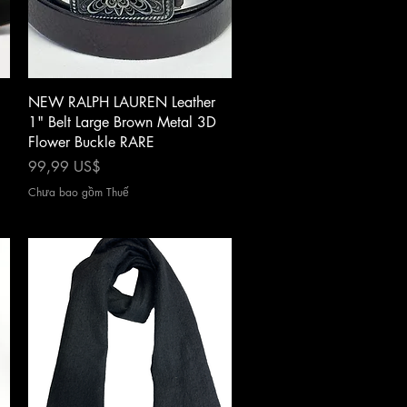
Xem nhanh
NEW RALPH LAUREN Leather
1" Belt Large Brown Metal 3D
Flower Buckle RARE
Giá
99,99 US$
Chưa bao gồm Thuế