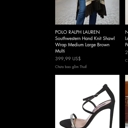
Xem nhanh
POLO RALPH LAUREN
N
Southwestern Hand Knit Shawl
L
Wrap Medium Large Brown
P
Multi
G
2
Giá
399,99 US$
C
Chưa bao gồm Thuế