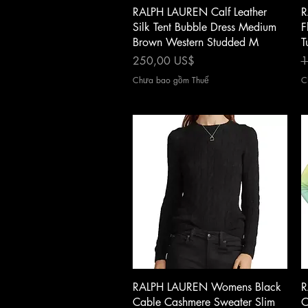
Xem nhanh
RALPH LAUREN Calf Leather
R
Silk Tent Bubble Dress Medium
F
Brown Western Studded M
T
Giá
G
250,00 US$
1
Chưa bao gồm Thuế
C
Xem nhanh
RALPH LAUREN Womens Black
R
Cable Cashmere Sweater Slim
O