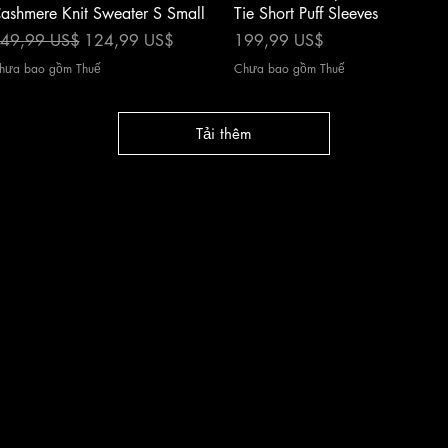
ashmere Knit Sweater S Small
Tie Short Puff Sleeves
iá thông thường
Giá bán rẻ
Giá
49,99 US$
124,99 US$
199,99 US$
hưa bao gồm Thuế
Chưa bao gồm Thuế
Tải thêm
cy
|
Shipping
|
Authenticity
|
How to Consign
|
FAQ
|
Terms & Condition
Bellissima Consignment Boutique